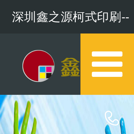
深圳鑫之源柯式印刷--
專版印刷,數碼印刷-可打
印B2